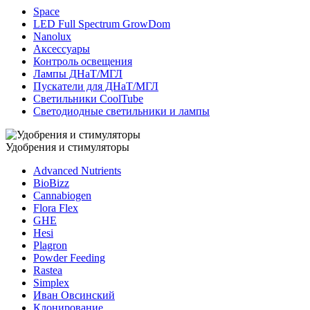
Space
LED Full Spectrum GrowDom
Nanolux
Аксессуары
Контроль освещения
Лампы ДНаТ/МГЛ
Пускатели для ДНаТ/МГЛ
Светильники CoolTube
Светодиодные светильники и лампы
Удобрения и стимуляторы
Advanced Nutrients
BioBizz
Cannabiogen
Flora Flex
GHE
Hesi
Plagron
Powder Feeding
Rastea
Simplex
Иван Овсинский
Клонирование