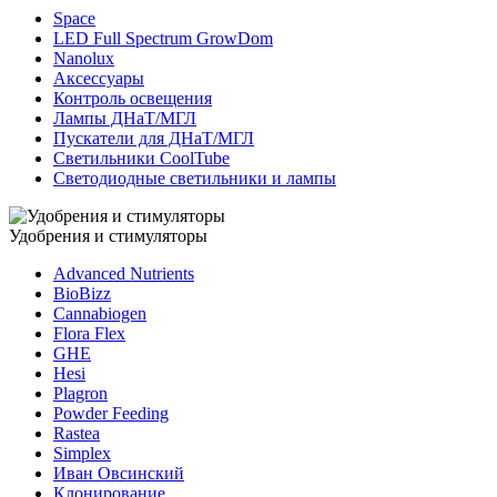
Space
LED Full Spectrum GrowDom
Nanolux
Аксессуары
Контроль освещения
Лампы ДНаТ/МГЛ
Пускатели для ДНаТ/МГЛ
Светильники CoolTube
Светодиодные светильники и лампы
Удобрения и стимуляторы
Advanced Nutrients
BioBizz
Cannabiogen
Flora Flex
GHE
Hesi
Plagron
Powder Feeding
Rastea
Simplex
Иван Овсинский
Клонирование