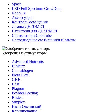
Space
LED Full Spectrum GrowDom
Nanolux
Аксессуары
Контроль освещения
Лампы ДНаТ/МГЛ
Пускатели для ДНаТ/МГЛ
Светильники CoolTube
Светодиодные светильники и лампы
Удобрения и стимуляторы
Advanced Nutrients
BioBizz
Cannabiogen
Flora Flex
GHE
Hesi
Plagron
Powder Feeding
Rastea
Simplex
Иван Овсинский
Клонирование