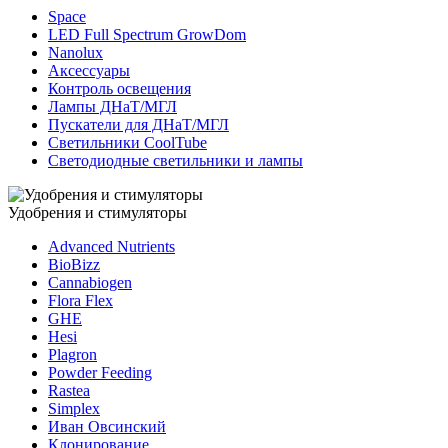
Space
LED Full Spectrum GrowDom
Nanolux
Аксессуары
Контроль освещения
Лампы ДНаТ/МГЛ
Пускатели для ДНаТ/МГЛ
Светильники CoolTube
Светодиодные светильники и лампы
Удобрения и стимуляторы
Advanced Nutrients
BioBizz
Cannabiogen
Flora Flex
GHE
Hesi
Plagron
Powder Feeding
Rastea
Simplex
Иван Овсинский
Клонирование