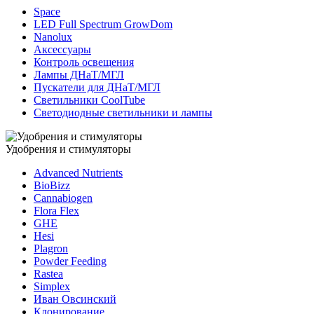
Space
LED Full Spectrum GrowDom
Nanolux
Аксессуары
Контроль освещения
Лампы ДНаТ/МГЛ
Пускатели для ДНаТ/МГЛ
Светильники CoolTube
Светодиодные светильники и лампы
Удобрения и стимуляторы
Advanced Nutrients
BioBizz
Cannabiogen
Flora Flex
GHE
Hesi
Plagron
Powder Feeding
Rastea
Simplex
Иван Овсинский
Клонирование