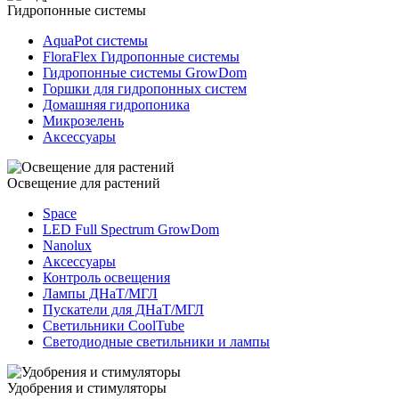
Гидропонные системы
AquaPot системы
FloraFlex Гидропонные системы
Гидропонные системы GrowDom
Горшки для гидропонных систем
Домашняя гидропоника
Микрозелень
Аксессуары
Освещение для растений
Space
LED Full Spectrum GrowDom
Nanolux
Аксессуары
Контроль освещения
Лампы ДНаТ/МГЛ
Пускатели для ДНаТ/МГЛ
Светильники CoolTube
Светодиодные светильники и лампы
Удобрения и стимуляторы