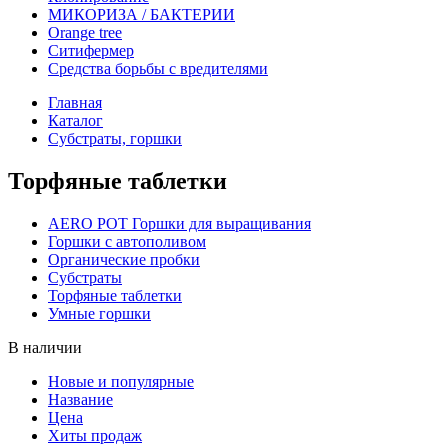
МИКОРИЗА / БАКТЕРИИ
Оrange tree
Ситифермер
Средства борьбы с вредителями
Главная
Каталог
Субстраты, горшки
Торфяные таблетки
AERO POT Горшки для выращивания
Горшки с автополивом
Органические пробки
Субстраты
Торфяные таблетки
Умные горшки
В наличии
Новые и популярные
Название
Цена
Хиты продаж