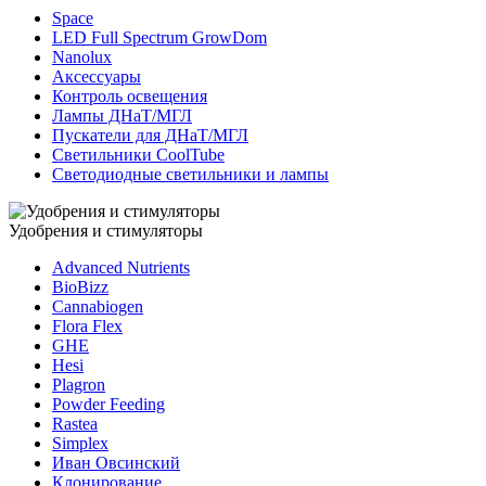
Space
LED Full Spectrum GrowDom
Nanolux
Аксессуары
Контроль освещения
Лампы ДНаТ/МГЛ
Пускатели для ДНаТ/МГЛ
Светильники CoolTube
Светодиодные светильники и лампы
Удобрения и стимуляторы
Advanced Nutrients
BioBizz
Cannabiogen
Flora Flex
GHE
Hesi
Plagron
Powder Feeding
Rastea
Simplex
Иван Овсинский
Клонирование