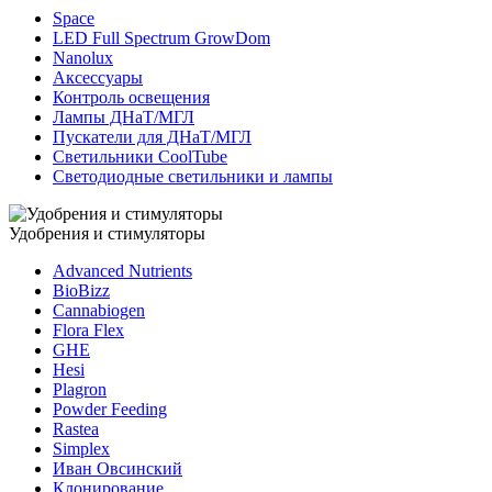
Space
LED Full Spectrum GrowDom
Nanolux
Аксессуары
Контроль освещения
Лампы ДНаТ/МГЛ
Пускатели для ДНаТ/МГЛ
Светильники CoolTube
Светодиодные светильники и лампы
Удобрения и стимуляторы
Advanced Nutrients
BioBizz
Cannabiogen
Flora Flex
GHE
Hesi
Plagron
Powder Feeding
Rastea
Simplex
Иван Овсинский
Клонирование